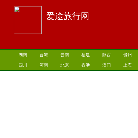
爱途旅行网
湖南
台湾
云南
福建
陕西
贵州
四川
河南
北京
香港
澳门
上海
江苏
湖北
山西
安徽
江西
青海