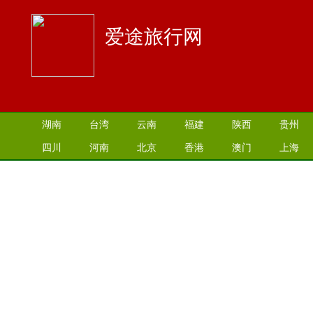
爱途旅行网
湖南
台湾
云南
福建
陕西
贵州
四川
河南
北京
香港
澳门
上海
江苏
湖北
山西
安徽
江西
青海