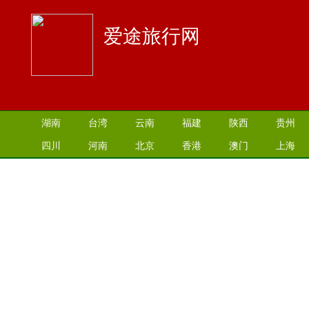
爱途旅行网
湖南
台湾
云南
福建
陕西
贵州
四川
河南
北京
香港
澳门
上海
江苏
湖北
山西
安徽
江西
青海