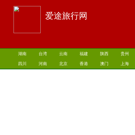
爱途旅行网
湖南
台湾
云南
福建
陕西
贵州
四川
河南
北京
香港
澳门
上海
江苏
湖北
山西
安徽
江西
青海