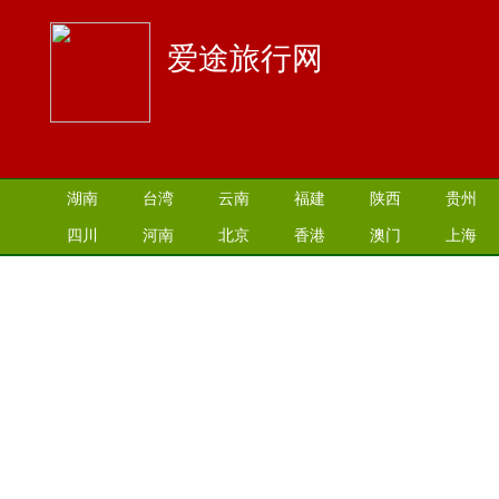
爱途旅行网
湖南
台湾
云南
福建
陕西
贵州
四川
河南
北京
香港
澳门
上海
江苏
湖北
山西
安徽
江西
青海