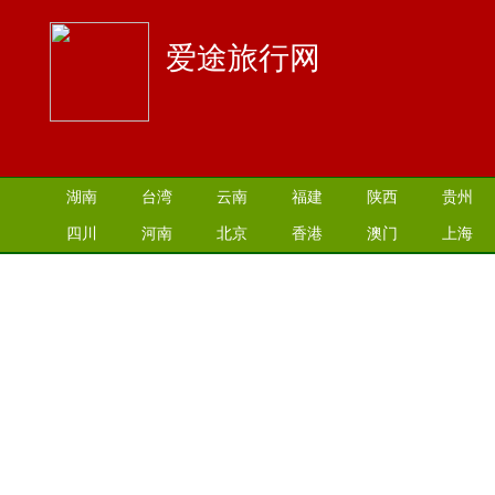
爱途旅行网
湖南
台湾
云南
福建
陕西
贵州
四川
河南
北京
香港
澳门
上海
江苏
湖北
山西
安徽
江西
青海