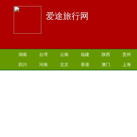
爱途旅行网
湖南
台湾
云南
福建
陕西
贵州
四川
河南
北京
香港
澳门
上海
江苏
湖北
山西
安徽
江西
青海