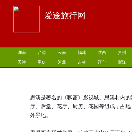
爱途旅行网
湖南
台湾
云南
福建
陕西
贵州
天津
重庆
河北
吉林
辽宁
浙江
思溪是著名的《聊斋》影视城。思溪村内的
厅、后堂、花厅、厨房、花园等组成，占地
外景地。