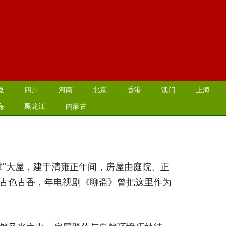
夏
四川
河南
北京
香港
澳门
上海
海
黑龙江
内蒙古
堂”大屋，建于清雍正年间，房屋由庭院、正
古色古香，年电视剧《聊斋》曾把这里作为