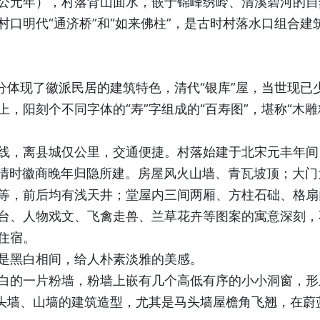
公元年），村落背山面水，嵌于锦峰绣岭、清溪碧河的自
口明代“通济桥”和“如来佛柱”，是古时村落水口组合建筑
分体现了徽派民居的建筑特色，清代“银库”屋，当世现已
，阳刻个不同字体的“寿”字组成的“百寿图”，堪称“木
线，离县城仅公里，交通便捷。村落始建于北宋元丰年间
为明清时徽商晚年归隐所建。房屋风火山墙、青瓦坡顶；大
等，前后均有浅天井；堂屋内三间两厢、方柱石础、格扇
台、人物戏文、飞禽走兽、兰草花卉等图案的寓意深刻，
住宿。
是黑白相间，给人朴素淡雅的美感。
白的一片粉墙，粉墙上嵌有几个高低有序的小小洞窗，形
马头墙、山墙的建筑造型，尤其是马头墙屋檐角飞翘，在