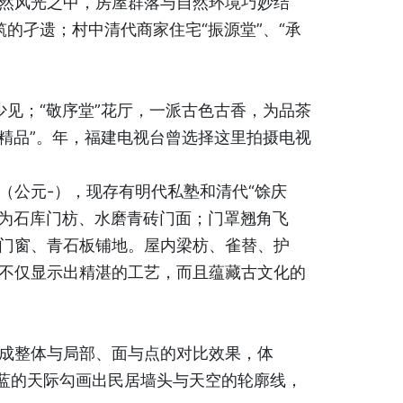
然风光之中，房屋群落与自然环境巧妙结
的孑遗；村中清代商家住宅“振源堂”、“承
少见；“敬序堂”花厅，一派古色古香，为品茶
雕精品”。年，福建电视台曾选择这里拍摄电视
（公元-），现存有明代私塾和清代“馀庆
门为石库门枋、水磨青砖门面；门罩翘角飞
门窗、青石板铺地。屋内梁枋、雀替、护
不仅显示出精湛的工艺，而且蕴藏古文化的
成整体与局部、面与点的对比效果，体
蔚蓝的天际勾画出民居墙头与天空的轮廓线，