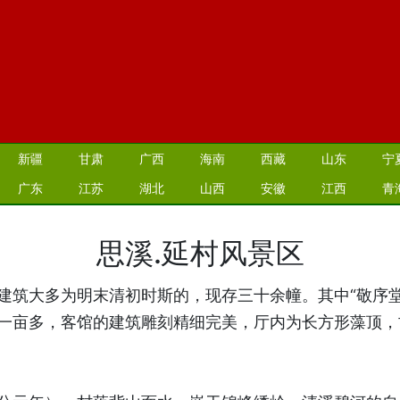
新疆
甘肃
广西
海南
西藏
山东
宁
广东
江苏
湖北
山西
安徽
江西
青
思溪.延村风景区
建筑大多为明末清初时斯的，现存三十余幢。其中“敬序
一亩多，客馆的建筑雕刻精细完美，厅内为长方形藻顶，