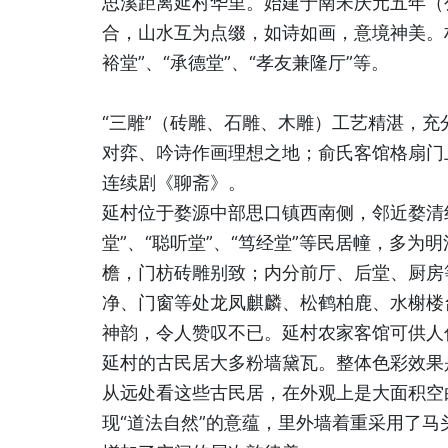
思溪距离延村华里。始建于南宋庆元五年（
合，山水互为点缀，如诗如画，意境神美。村
裕堂”、“承德堂”、“孝友兼隆厅”等。
“三雕”（砖雕、石雕、木雕）工艺精湛，充
对弈、吟诗作画理想之地；俞氏客馆格扇门上
连续剧《聊斋》。
延村位于婺源中部思口镇西南侧，邻近婺清
堂”、“聪听堂”、“笃经堂”等民居幢，多
檐，门枋砖雕别致；内分前厅、后堂、厨房
净、门窗等处龙凤麒麟、松鹤柏鹿、水榭楼
神韵，令人赞叹不已。延村农家客馆可供人
延村的古民居大多粉墙黛瓦。整体色彩效果
从远处看这些古民居，在外观上是大面积空
现“道法自然”的意蕴，里外墙着重采用了