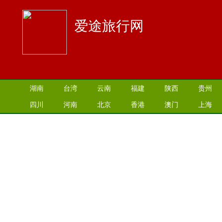
爱途旅行网
湖南
台湾
云南
福建
陕西
贵州
四川
河南
北京
香港
澳门
上海
江苏
湖北
山西
安徽
江西
青海