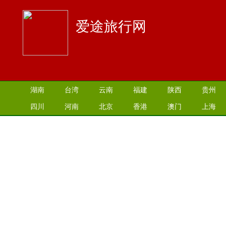
爱途旅行网
湖南
台湾
云南
福建
陕西
贵州
四川
河南
北京
香港
澳门
上海
江苏
湖北
山西
安徽
江西
青海