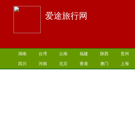
爱途旅行网
湖南
台湾
云南
福建
陕西
贵州
四川
河南
北京
香港
澳门
上海
江苏
湖北
山西
安徽
江西
青海