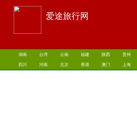
爱途旅行网
湖南
台湾
云南
福建
陕西
贵州
四川
河南
北京
香港
澳门
上海
江苏
湖北
山西
安徽
江西
青海