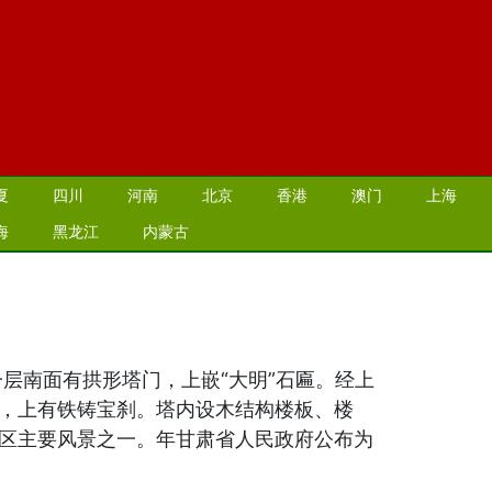
夏
四川
河南
北京
香港
澳门
上海
海
黑龙江
内蒙古
层南面有拱形塔门，上嵌“大明”石匾。经上
，上有铁铸宝刹。塔内设木结构楼板、楼
区主要风景之一。年甘肃省人民政府公布为