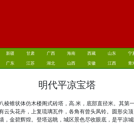
新疆
甘肃
广西
海南
西藏
山东
宁
广东
江苏
湖北
山西
安徽
江西
青
明代平凉宝塔
八棱锥状体仿木楼阁式砖塔，高.米，底部直径米。其第一
有云头花卉，上复琉璃瓦件，各角有曾头凤铃。圆形尖顶
墙，金碧辉煌。登塔远眺，城区景色尽收眼底，是平凉城