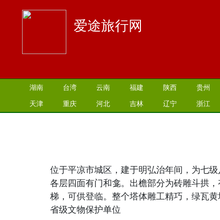
爱途旅行网
湖南
台湾
云南
福建
陕西
贵州
天津
重庆
河北
吉林
辽宁
浙江
位于平凉市城区，建于明弘治年间，为七级
各层四面有门和龛。出檐部分为砖雕斗拱，
梯，可供登临。整个塔体雕工精巧，绿瓦黄
省级文物保护单位