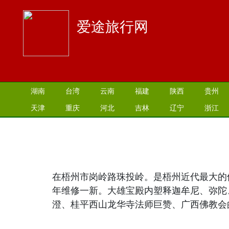
爱途旅行网
湖南
台湾
云南
福建
陕西
贵州
天津
重庆
河北
吉林
辽宁
浙江
在梧州市岗岭路珠投岭。是梧州近代最大的
年维修一新。大雄宝殿内塑释迦牟尼、弥陀
澄、桂平西山龙华寺法师巨赞、广西佛教会