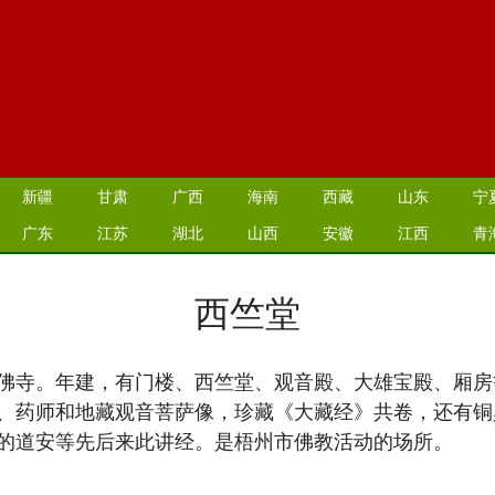
新疆
甘肃
广西
海南
西藏
山东
宁
广东
江苏
湖北
山西
安徽
江西
青
西竺堂
佛寺。年建，有门楼、西竺堂、观音殿、大雄宝殿、厢房
、药师和地藏观音菩萨像，珍藏《大藏经》共卷，还有铜
的道安等先后来此讲经。是梧州市佛教活动的场所。