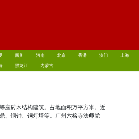
夏
四川
河南
北京
香港
澳门
上海
海
黑龙江
内蒙古
等座砖木结构建筑。占地面积万平方米。近
鼎、铜钟、铜灯塔等。广州六榕寺法师党